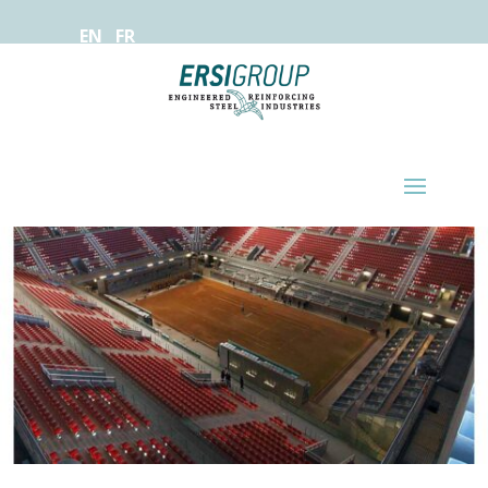
EN
FR