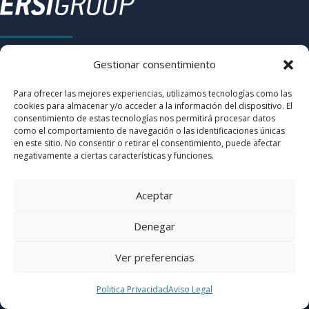
Gestionar consentimiento
Somos referente internacional en servicios de
Para ofrecer las mejores experiencias, utilizamos tecnologías como las
acero elaborado en el sector de la construcción
cookies para almacenar y/o acceder a la información del dispositivo. El
gracias a nuestra solución integral que mejora
consentimiento de estas tecnologías nos permitirá procesar datos
como el comportamiento de navegación o las identificaciones únicas
la productividad, la calidad y la seguridad en las
en este sitio. No consentir o retirar el consentimiento, puede afectar
obras
negativamente a ciertas características y funciones.
Aceptar
DÓNDE ESTAMOS
Denegar
Avda. Castilla, nº 2 Kudos San Fernando
Ver preferencias
Edificio H, Escalera B, 2ª Planta

Politica Privacidad
Aviso Legal
28.830 San Fernando de Henares (Madrid)