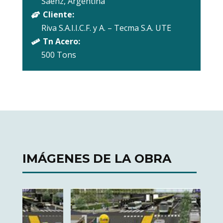
Saenz, Argentina
Cliente:

Riva S.A.I.I.C.F. y A. – Tecma S.A. UTE
Tn Acero:

500 Tons
IMÁGENES DE LA OBRA