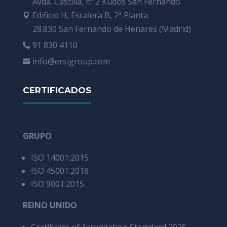
Avda. Castilla, nº 2 Kudos San Fernando
Edificio H, Escalera B, 2ª Planta

28.830 San Fernando de Henares (Madrid)
91 830 4110

info@ersigroup.com

CERTIFICADOS
GRUPO
ISO 14001:2015
ISO 45001:2018
ISO 9001:2015
REINO UNIDO
Certificate of Acreditation Stamdard 2025