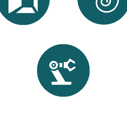
madura pasiva en túneles
prefabricados para túne
reforzados
sumergidos
Desarrollo de útil y metodología para la
elevación de prefabricados