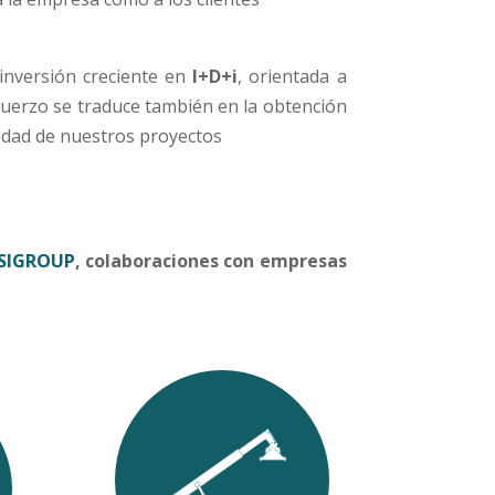
 inversión creciente en
I+D+i
, orientada a
esfuerzo se traduce también en la obtención
lidad de nuestros proyectos
SIGROUP
, colaboraciones con empresas
mas
Desarrollo de moldes de
ones
armado con metodología