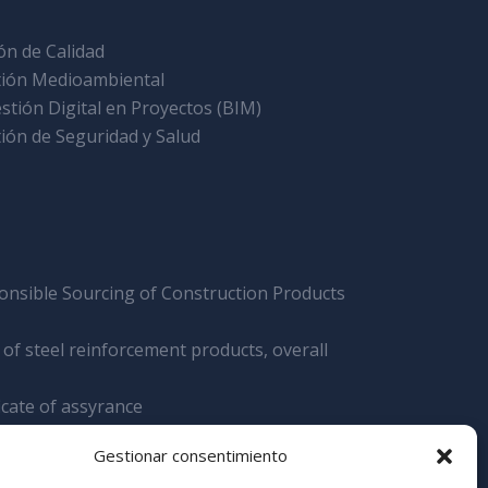
ón de Calidad
tión Medioambiental
stión Digital en Proyectos (BIM)
ión de Seguridad y Salud
onsible Sourcing of Construction Products
of steel reinforcement products, overall
icate of assyrance
ation Stamdard 2025
Gestionar consentimiento
tion Elite 2025