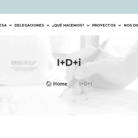
ESA
DELEGACIONES
¿QUÉ HACEMOS?
PROYECTOS
NOS DI
I+D+i
Home
I+D+i

5