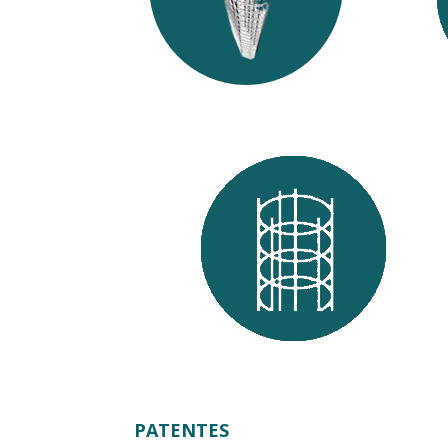
estructuras de hormigón
ar
armado situadas en zonas de
alto riego sísmico
Nuevo procedimiento de fabricación
industrializada de armaduras dobles
concéntricas para pilotes
PATENTES