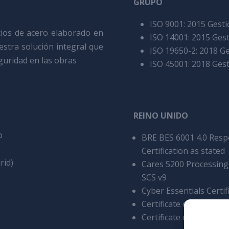
GRUPO
ISO 9001: 2015 Gesti
cios de acero elaborado en
ISO 14001: 2015 Ges
uestra solución integral que
ISO 19650-2: 2018 Ge
eguridad en las obras
ISO 45001: 2018 Gest
REINO UNIDO
o
BRE BES 6001 4.0 Resp
Certification as stated
rid)
Cares 5200 Processing 
SCS v9
Cyber Essentials Certif
Certificate of Acredit
Certificate of Accredita