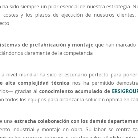
 ha sido siempre un pilar esencial de nuestra estrategia. 
os costes y los plazos de ejecución de nuestros cliente
ecto
sistemas de prefabricación y montaje
que han marcado u
ciándonos claramente de la competencia
as a nivel mundial ha sido el escenario perfecto para pone
e alta complejidad técnica
nos ha permitido demostra
rlos— gracias al
conocimiento acumulado de
ERSIGROU
on todos los equipos para alcanzar la solución óptima en ca
e una
estrecha colaboración con los demás departame
mento industrial y montaje en obra. Su labor se centra t
imicen los procesos internos y aporten valor añadido tanto 