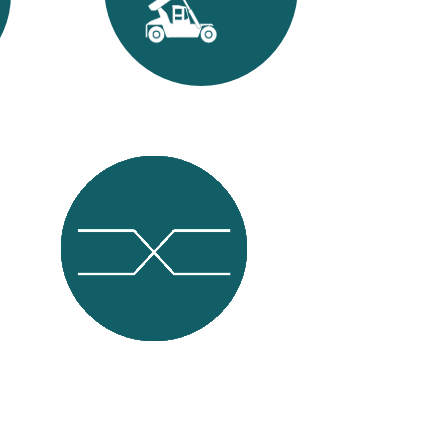
les
para el montaje y encofrado
de armaduras de acero
Nuevo método para el diseño de los
refuerzos en jaulas de muros pantalla