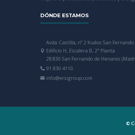
DÓNDE ESTAMOS
Avda. Castilla, nº 2 Kudos San Fernando
Edificio H, Escalera B, 2ª Planta

28.830 San Fernando de Henares (Madr
91 830 4110

info@ersigroup.com

© C