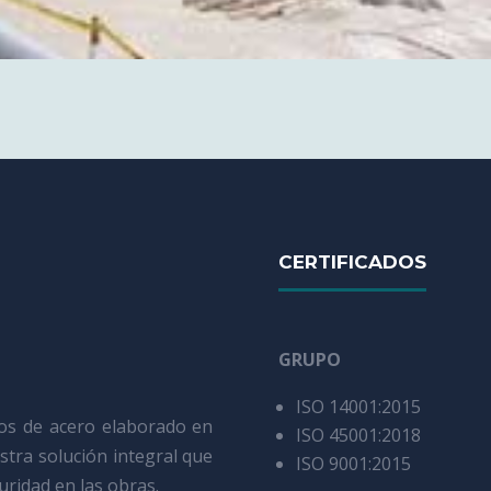
CERTIFICADOS
GRUPO
ISO 14001:2015
ios de acero elaborado en
ISO 45001:2018
estra solución integral que
ISO 9001:2015
guridad en las obras.