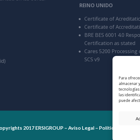
REINO UNIDO
Certificate of Acredita
Certificate of Accreditat
BRE BES 6001 4.0 Respo
Certification as stated
Cares 5200 Processing o
SCS v9
id)
Para ofrece
almacenar y
tecnologías
las identifi
puede afecta
A
opyrights 2017 ERSIGROUP –
Aviso Legal
–
Política de Priva