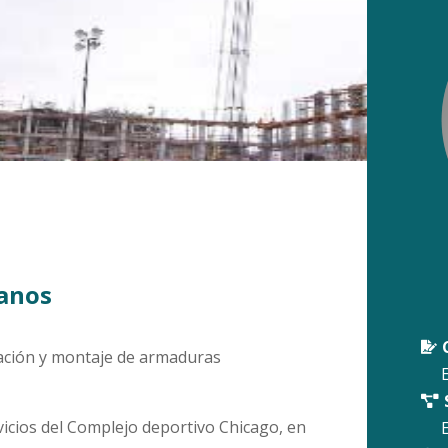
ianos

ración y montaje de armaduras
E

vicios del Complejo deportivo Chicago, en
E