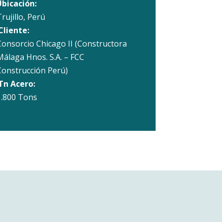
bicación:
rujillo, Perú
Cliente:
Consorcio Chicago II (Constructora
Málaga Hnos. S.A. – FCC
Construcción Perú)
Tn Acero:
1.800 Tons