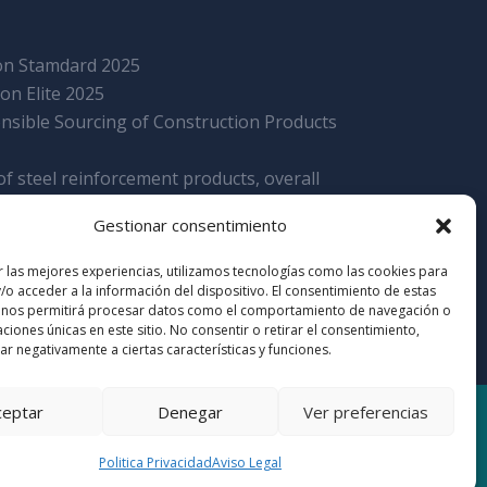
tion Stamdard 2025
ion Elite 2025
nsible Sourcing of Construction Products
f steel reinforcement products, overall
Gestionar consentimiento
r las mejores experiencias, utilizamos tecnologías como las cookies para
/o acceder a la información del dispositivo. El consentimiento de estas
 nos permitirá procesar datos como el comportamiento de navegación o
caciones únicas en este sitio. No consentir o retirar el consentimiento,
r negativamente a ciertas características y funciones.
ceptar
Denegar
Ver preferencias
cidad
Politica Privacidad
Aviso Legal