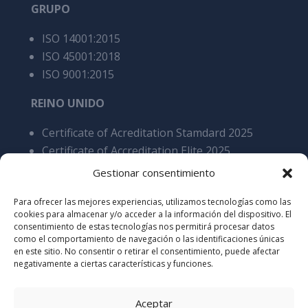
GRUPO
ISO 14001:2015
ISO 45001:2018
ISO 9001:2015
REINO UNIDO
Certificate of Acreditation Stamdard 2025
Certificate of Accreditation Elite 2025
BRE BES 6001 4.0 Responsible Sourcing of
Gestionar consentimiento
Construction Products Certification as stated
Para ofrecer las mejores experiencias, utilizamos tecnologías como las
Cares 5200 Processing of steel reinforcement
cookies para almacenar y/o acceder a la información del dispositivo. El
products, overall SCS v9
consentimiento de estas tecnologías nos permitirá procesar datos
como el comportamiento de navegación o las identificaciones únicas
en este sitio. No consentir o retirar el consentimiento, puede afectar
negativamente a ciertas características y funciones.
Aceptar