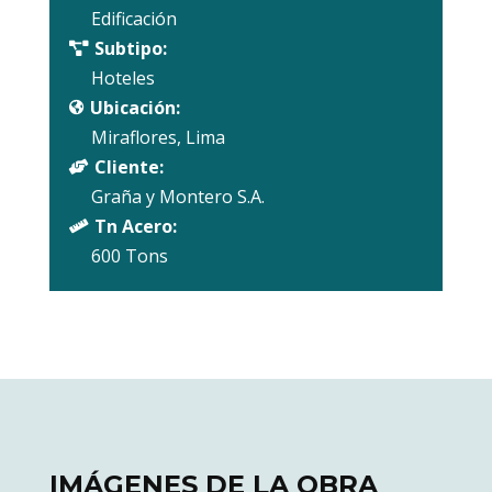
Edificación
Subtipo:

Hoteles
Ubicación:

Miraflores, Lima
Cliente:

Graña y Montero S.A.
Tn Acero:

600 Tons
IMÁGENES DE LA OBRA