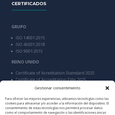
CERTIFICADOS
GRUPO
ISO 14001:2015
ISO 45001:2018
ISO 9001:2015
REINO UNIDO
Certificate of Acreditation Stamdard 2025
Certificate of Accreditation Elite 2025
BRE BES 6001 4.0 Responsible Sourcing of
Gestionar consentimiento
Construction Products Certification as stated
Para ofrecer las mejores experiencias, utilizamos tecnologías como las
Cares 5200 Processing of steel reinforcement
cookies para almacenar y/o acceder a la información del dispositivo. El
products, overall SCS v9
consentimiento de estas tecnologías nos permitirá procesar datos
como el comportamiento de navegación o las identificaciones únicas