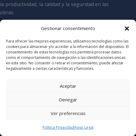
la productividad, la calidad y la seguridad en las
obras
Gestionar consentimiento
DÓNDE ESTAMOS
Para ofrecer las mejores experiencias, utilizamos tecnologías como las
cookies para almacenar y/o acceder a la información del dispositivo. El
consentimiento de estas tecnologías nos permitirá procesar datos
Avda. Castilla, nº 2 Kudos San Fernando
como el comportamiento de navegación o las identificaciones únicas
en este sitio. No consentir o retirar el consentimiento, puede afectar
Edificio H, Escalera B, 2ª Planta

negativamente a ciertas características y funciones.
28.830 San Fernando de Henares (Madrid)
91 830 4110

Aceptar
info@ersigroup.com

Denegar
CERTIFICADOS
Ver preferencias
Politica Privacidad
Aviso Legal