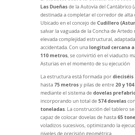
Las Dueñas
de la Autovía del Cantábrico (
destinada a completar el corredor de alta 
Ubicado en el concejo de
Cudillero (Astur
salvar la vaguada de la Concha de Artedo 
elevada complejidad estructural, adaptad
accidentada. Con una
longitud cercana a
110 metros
, se convirtió en el viaducto 
Asturias en el momento de su ejecución
La estructura está formada por
dieciséis
hasta
75 metros
y pilas de entre
20 y 10
mediante el sistema de
dovelas prefabr
incorporando un total de
574 dovelas
con
toneladas
. La construcción del tablero s
capaz de colocar dovelas de hasta
65 ton
voladizos sucesivos, optimizando la ejecu
niveles de precisión geométrica