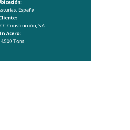
bicación:
Asturias, España
Cliente:
FCC Construcción, S.A.
Tn Acero:
14.500 Tons