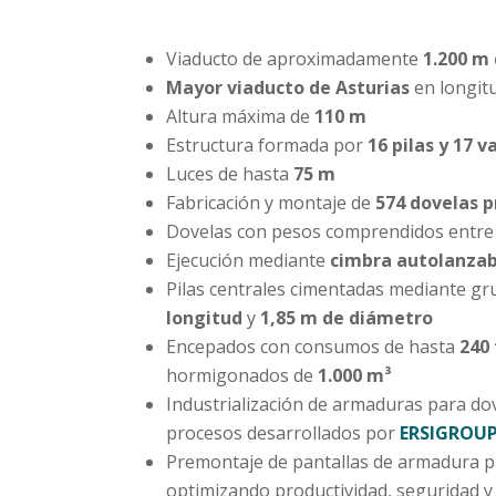
Viaducto de aproximadamente
1.200 m
Mayor viaducto de Asturias
en longitu
Altura máxima de
110 m
Estructura formada por
16 pilas y 17 v
Luces de hasta
75 m
Fabricación y montaje de
574 dovelas 
Dovelas con pesos comprendidos entr
Ejecución mediante
cimbra autolanzab
Pilas centrales cimentadas mediante g
longitud
y
1,85 m de diámetro
Encepados con consumos de hasta
240
hormigonados de
1.000 m³
Industrialización de armaduras para dov
procesos desarrollados por
ERSIGROU
Premontaje de pantallas de armadura p
optimizando productividad, seguridad y 