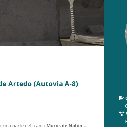
de Artedo (Autovia A-8)

O

orma parte del tramo
Muros de Nalón –