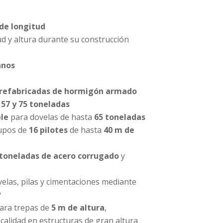
 de longitud
d y altura durante su construcción
anos
prefabricadas de hormigón armado
e
57 y 75 toneladas
le
para dovelas de hasta
65 toneladas
rupos de
16 pilotes
de hasta
40 m de
 toneladas de acero corrugado
y
elas, pilas y cimentaciones mediante
P
ara trepas de
5 m de altura
,
calidad en estructuras de gran altura