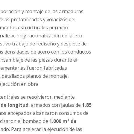
laboración y montaje de las armaduras
velas prefabricadas y voladizos del
lementos estructurales permitió
alización y racionalización del acero
tivo trabajo de rediseño y despiece de
as densidades de acero con los conductos
nsamblaje de las piezas durante el
lementarias fueron fabricadas
n detallados planos de montaje,
ejecución en obra
centrales se resolvieron mediante
 de longitud
, armados con jaulas de
1,85
unos encepados alcanzaron consumos de
cisaron el bombeo de
1.000 m³ de
do. Para acelerar la ejecución de las