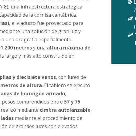
U

A-8), una infraestructura estratégica
capacidad de la cornisa cantábrica.

ias)
, el viaducto fue proyectado para
mediante una solución de gran luz y

a a una orografía especialmente
 1.200 metros
y una
altura máxima de
más largo y más alto construido en
 pilas y diecisiete vanos
, con luces de
4 metros de altura
. El tablero se ejecutó
icadas de hormigón armado
,
 pesos comprendidos entre
57 y 75
e realizó mediante
cimbra autolanzable
,
eladas
mediante el procedimiento de
ción de grandes luces con elevados