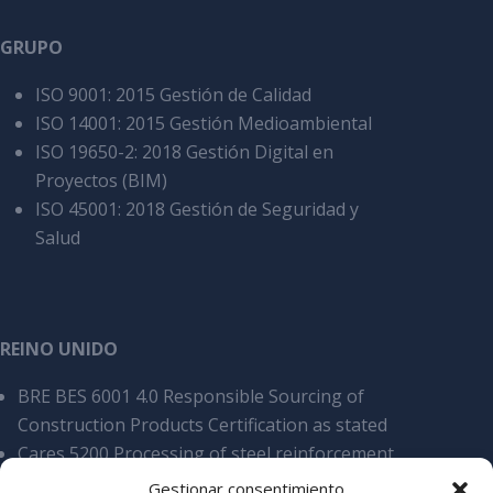
GRUPO
ISO 9001: 2015 Gestión de Calidad
ISO 14001: 2015 Gestión Medioambiental
ISO 19650-2: 2018 Gestión Digital en
Proyectos (BIM)
ISO 45001: 2018 Gestión de Seguridad y
Salud
REINO UNIDO
BRE BES 6001 4.0 Responsible Sourcing of
Construction Products Certification as stated
Cares 5200 Processing of steel reinforcement
products, overall SCS v9
Gestionar consentimiento