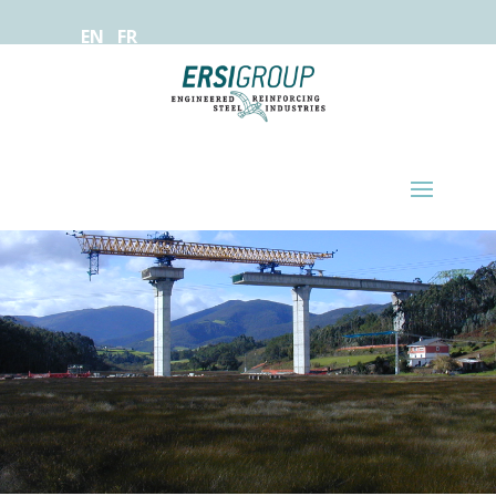
EN
FR