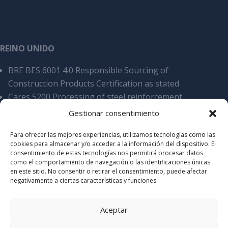
REINO UNIDO
BRE BES 6001 4.0 Responsible Sourcing of
Construction Products Certification as stated
Cares 5200 Processing of steel reinforcement
products, overall SCS v9
Gestionar consentimiento
Cyber Essentials Certificate of assyrance
Para ofrecer las mejores experiencias, utilizamos tecnologías como las
Certificate of Acreditation Stamdard 2025
cookies para almacenar y/o acceder a la información del dispositivo. El
Certificate of Accreditation Elite 2025
consentimiento de estas tecnologías nos permitirá procesar datos
como el comportamiento de navegación o las identificaciones únicas
en este sitio. No consentir o retirar el consentimiento, puede afectar
negativamente a ciertas características y funciones.
Aceptar