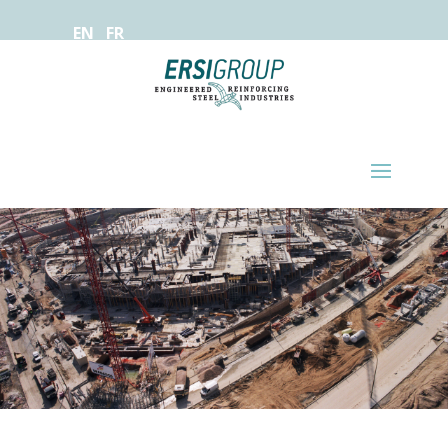
EN
FR