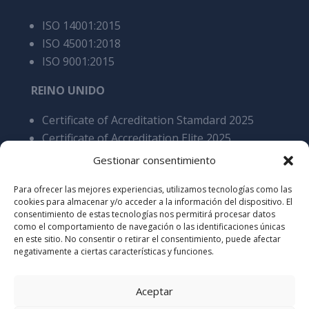
ISO 14001:2015
ISO 45001:2018
ISO 9001:2015
REINO UNIDO
Certificate of Acreditation Stamdard 2025
Certificate of Accreditation Elite 2025
BRE BES 6001 4.0 Responsible Sourcing of
Gestionar consentimiento
Construction Products Certification as stated
Para ofrecer las mejores experiencias, utilizamos tecnologías como las
Cares 5200 Processing of steel reinforcement
cookies para almacenar y/o acceder a la información del dispositivo. El
products, overall SCS v9
consentimiento de estas tecnologías nos permitirá procesar datos
como el comportamiento de navegación o las identificaciones únicas
en este sitio. No consentir o retirar el consentimiento, puede afectar
negativamente a ciertas características y funciones.
Aceptar