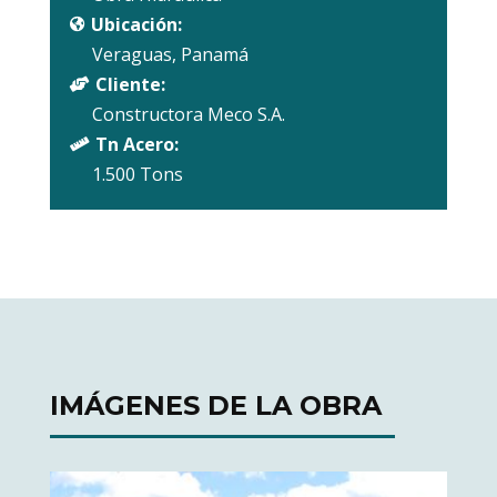
Ubicación:

Veraguas, Panamá
Cliente:

Constructora Meco S.A.
Tn Acero:

1.500 Tons
IMÁGENES DE LA OBRA