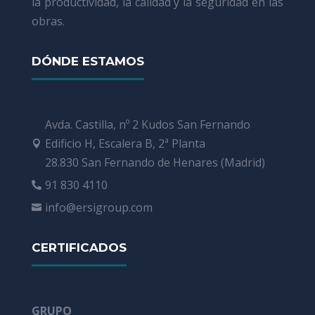
la productividad, la calidad y la seguridad en las
obras.
DÓNDE ESTAMOS
Avda. Castilla, nº 2 Kudos San Fernando
Edificio H, Escalera B, 2ª Planta

28.830 San Fernando de Henares (Madrid)
91 830 4110

info@ersigroup.com

CERTIFICADOS
GRUPO