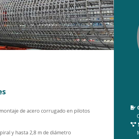
es

 montaje de acero corrugado en pilotos
O

iral y hasta 2,8 m de diámetro