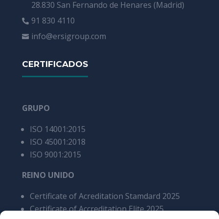
28.830 San Fernando de Henares (Madrid)
91 830 4110

info@ersigroup.com

CERTIFICADOS
GRUPO
ISO 14001:2015
ISO 45001:2018
ISO 9001:2015
REINO UNIDO
Certificate of Acreditation Stamdard 2025
Certificate of Accreditation Elite 2025