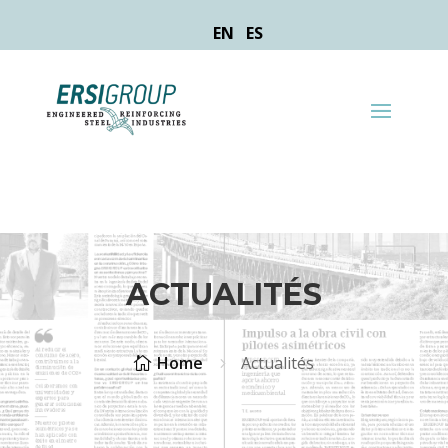
EN
ES
ACTUALITÉS
Home
Actualités

5