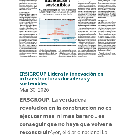
ERSIGROUP Lidera la innovación en
infraestructuras duraderas y
sostenibles
Mar 30, 2026
𝗘𝗥𝗦𝗚𝗥𝗢𝗨𝗣: 𝗟𝗮 𝘃𝗲𝗿𝗱𝗮𝗱𝗲𝗿𝗮
𝗿𝗲𝘃𝗼𝗹𝘂𝗰𝗶𝗼𝗻 𝗲𝗻 𝗹𝗮 𝗰𝗼𝗻𝘀𝘁𝗿𝘂𝗰𝗰𝗶𝗼𝗻 𝗻𝗼 𝗲𝘀
𝗲𝗷𝗲𝗰𝘂𝘁𝗮𝗿 𝗺𝗮𝘀, 𝗻𝗶 𝗺𝗮𝘀 𝗯𝗮𝗿𝗮𝗿𝗼… 𝗲𝘀
𝗰𝗼𝗻𝘀𝗲𝗴𝘂𝗶𝗿 𝗾𝘂𝗲 𝗻𝗼 𝗵𝗮𝘆𝗮 𝗾𝘂𝗲 𝘃𝗼𝗹𝘃𝗲𝗿 𝗮
𝗿𝗲𝗰𝗼𝗻𝘀𝘁𝗿𝘂𝗶𝗿Ayer, el diario nacional La