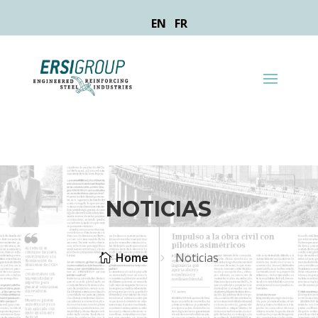
EN
FR
NOTICIAS
Home
Noticias

5