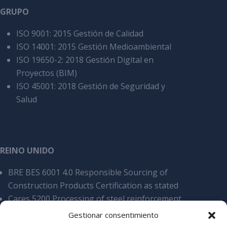
GRUPO
ISO 9001: 2015 Gestión de Calidad
ISO 14001: 2015 Gestión Medioambiental
ISO 19650-2: 2018 Gestión Digital en
Proyectos (BIM)
ISO 45001: 2018 Gestión de Seguridad y
Salud
REINO UNIDO
BRE BES 6001 4.0 Responsible Sourcing of
Construction Products Certification as stated
Cares 5200 Processing of steel reinforcement
products, overall SCS v9
Gestionar consentimiento
Cyber Essentials Certificate of assyrance