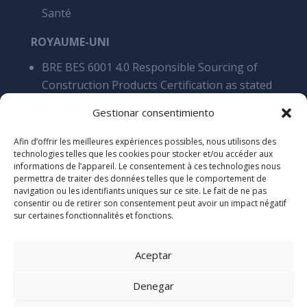
Santé
ROYAUME-UNI
BRE BES 6001 4.0 Responsible Sourcing of
Construction Products Certification as stated
Cares 5200 Processing of steel reinforcement
Gestionar consentimiento
products, overall SCS v9
Cyber Essentials Certificate of assyrance
Afin d’offrir les meilleures expériences possibles, nous utilisons des
technologies telles que les cookies pour stocker et/ou accéder aux
Certificate of Acreditation Stamdard 2025
informations de l’appareil. Le consentement à ces technologies nous
Certificate of Accreditation Elite 2025
permettra de traiter des données telles que le comportement de
navigation ou les identifiants uniques sur ce site. Le fait de ne pas
consentir ou de retirer son consentement peut avoir un impact négatif
sur certaines fonctionnalités et fonctions.
Aceptar
Denegar