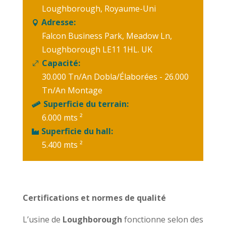
Loughborough, Royaume-Uni
Adresse:

Falcon Business Park, Meadow Ln,
Loughborough LE11 1HL. UK
Capacité:
.
30.000 Tn/An Dobla/Élaborées - 26.000
Tn/An Montage
Superficie du terrain:

6.000 mts ²
Superficie du hall:

5.400 mts ²
Certifications et normes de qualité
L’usine de
Loughborough
fonctionne selon des