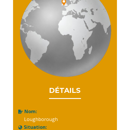
DÉTAILS
Nom:

Loughborough
Situation:
