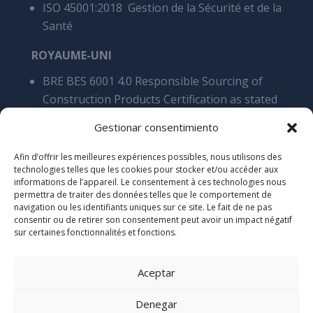
ISO 45001:2018 Gestion de la Sécurité et de la
Santé
ROYAUME-UNI
BRE BES 6001 4.0 Responsible Sourcing of
Construction Products Certification as stated
Cares 5200 Processing of steel reinforcement
Gestionar consentimiento
products, overall SCS v9
Cyber Essentials Certificate of assyrance
Afin d’offrir les meilleures expériences possibles, nous utilisons des
technologies telles que les cookies pour stocker et/ou accéder aux
Certificate of Acreditation Stamdard 2025
informations de l’appareil. Le consentement à ces technologies nous
Certificate of Accreditation Elite 2025
permettra de traiter des données telles que le comportement de
navigation ou les identifiants uniques sur ce site. Le fait de ne pas
consentir ou de retirer son consentement peut avoir un impact négatif
sur certaines fonctionnalités et fonctions.
Aceptar
Denegar