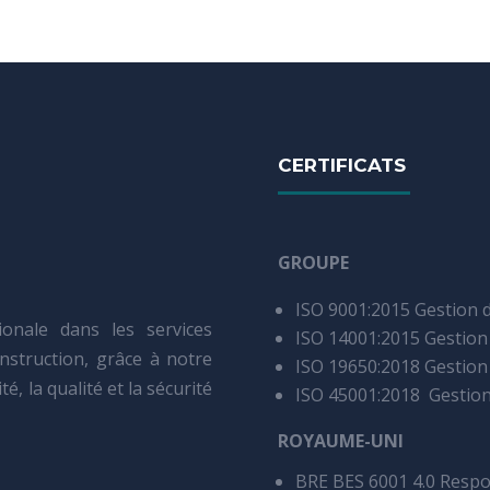
CERTIFICATS
GROUPE
ISO 9001:2015 Gestion d
onale dans les services
ISO 14001:2015 Gestio
onstruction, grâce à notre
ISO 19650:2018 Gestion
é, la qualité et la sécurité
ISO 45001:2018 Gestion 
ROYAUME-UNI
BRE BES 6001 4.0 Respo