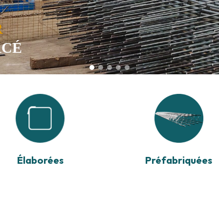
R
RCÉ
Élaborées
Préfabriquées