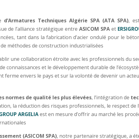
re
d’Armatures Techniques Algérie
SPA (ATA SPA)
, es
sue de l’alliance stratégique entre
ASICOM SPA
et
ERSIGRO
ncées, tant dans la fabrication d’acier ondulé pour le bét
et de méthodes de construction industrialisées
blir une collaboration étroite avec les professionnels du se
t de connaissances et le développement durable de l’écosystè
erme envers le pays et sur la volonté de devenir un acteur 
es normes de qualité les plus élevées
, l’intégration de
tec
ion, la réduction des risques professionnels, le respect de 
IGROUP ARGELIA
est en mesure d’offrir au marché les procé
rnationales
tissement
(ASICOM SPA)
, notre partenaire stratégique, a é