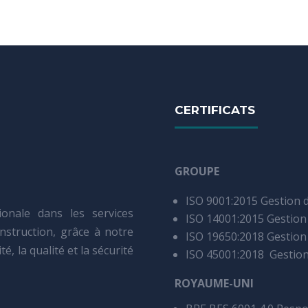
CERTIFICATS
GROUPE
ISO 9001:2015 Gestion d
onale dans les services
ISO 14001:2015 Gestio
onstruction, grâce à notre
ISO 19650:2018 Gestion
é, la qualité et la sécurité
ISO 45001:2018 Gestion 
ROYAUME-UNI