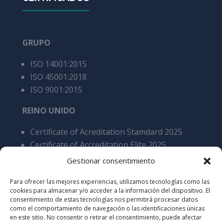
GRUPO
ISO 14001:2015
ISO 45001:2018
ISO 9001:2015
REINO UNIDO
Certificate of Acreditation Stamdard 2025
Certificate of Accreditation Elite 2025
BRE BES 6001 4.0 Responsible Sourcing of
Gestionar consentimiento
Construction Products Certification as stated
Para ofrecer las mejores experiencias, utilizamos tecnologías como las
Cares 5200 Processing of steel reinforcement
cookies para almacenar y/o acceder a la información del dispositivo. El
products, overall SCS v9
consentimiento de estas tecnologías nos permitirá procesar datos
como el comportamiento de navegación o las identificaciones únicas
en este sitio. No consentir o retirar el consentimiento, puede afectar