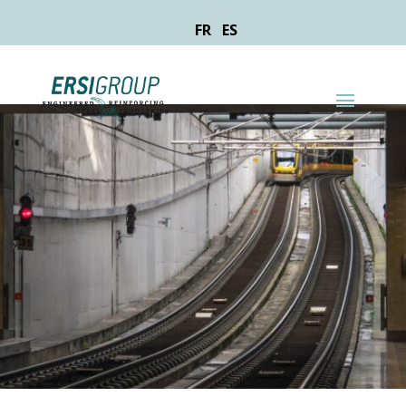
FR
ES