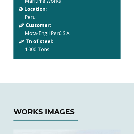
Maritime Works
Location:

Peru
Customer:

Mota-Engil Perú S.A.
Tn of steel:

1.000 Tons
WORKS IMAGES