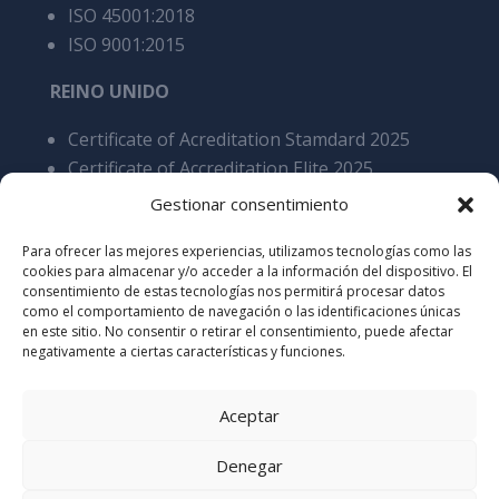
ISO 45001:2018
ISO 9001:2015
REINO UNIDO
Certificate of Acreditation Stamdard 2025
Certificate of Accreditation Elite 2025
BRE BES 6001 4.0 Responsible Sourcing of
Gestionar consentimiento
Construction Products Certification as stated
Para ofrecer las mejores experiencias, utilizamos tecnologías como las
Cares 5200 Processing of steel reinforcement
cookies para almacenar y/o acceder a la información del dispositivo. El
products, overall SCS v9
consentimiento de estas tecnologías nos permitirá procesar datos
como el comportamiento de navegación o las identificaciones únicas
en este sitio. No consentir o retirar el consentimiento, puede afectar
negativamente a ciertas características y funciones.
Aceptar
Denegar