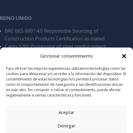
REINO UNIDO
BRE BES 6001 4.0 Responsible Sourcing of
Construction Products Certification as stated
Cares 5200 Processing of steel reinforcement
products, overall SCS v9
Gestionar consentimiento
Cyber Essentials Certificate of assyrance
Para ofrecer las mejores experiencias, utilizamos tecnologías como las
Certificate of Acreditation Stamdard 2025
cookies para almacenar y/o acceder a la información del dispositivo. El
Certificate of Accreditation Elite 2025
consentimiento de estas tecnologías nos permitirá procesar datos
como el comportamiento de navegación o las identificaciones únicas
en este sitio. No consentir o retirar el consentimiento, puede afectar
negativamente a ciertas características y funciones.
Aceptar
Denegar