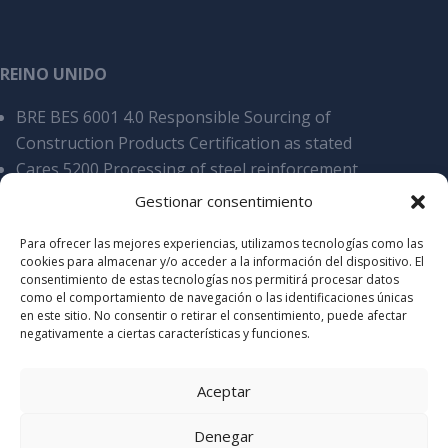
REINO UNIDO
BRE BES 6001 4.0 Responsible Sourcing of
Construction Products Certification as stated
Cares 5200 Processing of steel reinforcement
products, overall SCS v9
Gestionar consentimiento
Cyber Essentials Certificate of assyrance
Para ofrecer las mejores experiencias, utilizamos tecnologías como las
Certificate of Acreditation Stamdard 2025
cookies para almacenar y/o acceder a la información del dispositivo. El
Certificate of Accreditation Elite 2025
consentimiento de estas tecnologías nos permitirá procesar datos
como el comportamiento de navegación o las identificaciones únicas
en este sitio. No consentir o retirar el consentimiento, puede afectar
negativamente a ciertas características y funciones.
Aceptar
Denegar