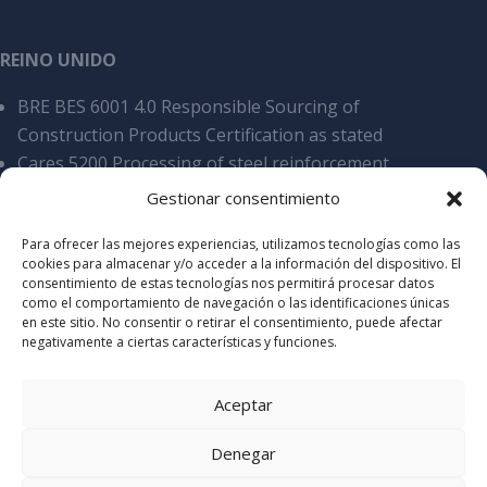
REINO UNIDO
BRE BES 6001 4.0 Responsible Sourcing of
Construction Products Certification as stated
Cares 5200 Processing of steel reinforcement
products, overall SCS v9
Gestionar consentimiento
Cyber Essentials Certificate of assyrance
Para ofrecer las mejores experiencias, utilizamos tecnologías como las
Certificate of Acreditation Stamdard 2025
cookies para almacenar y/o acceder a la información del dispositivo. El
Certificate of Accreditation Elite 2025
consentimiento de estas tecnologías nos permitirá procesar datos
como el comportamiento de navegación o las identificaciones únicas
en este sitio. No consentir o retirar el consentimiento, puede afectar
negativamente a ciertas características y funciones.
Aceptar
Denegar