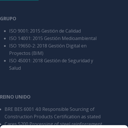
GRUPO
ISO 9001: 2015 Gestión de Calidad
ISO 14001: 2015 Gestión Medioambiental
ISO 19650-2: 2018 Gestión Digital en
Proyectos (BIM)
ISO 45001: 2018 Gestión de Seguridad y
Salud
REINO UNIDO
BRE BES 6001 4.0 Responsible Sourcing of
Construction Products Certification as stated
Cares 5200 Processing of steel reinforcement