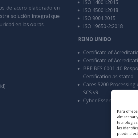
ISO 14001:2015
ios de acero elaborado en
ISO 45001:2018
estra solución integral que
ISO 9001:2015
guridad en las obras.
ISO 19650-2:2018
REINO UNIDO
Certificate of Acredita
Certificate of Accreditat
BRE BES 6001 4.0 Respo
Certification as stated
Cares 5200 Processing o
id)
SCS v9
Cyber Essentials Certifi
Para ofrece
almacenar y
tecnologías
las identifi
puede afecta