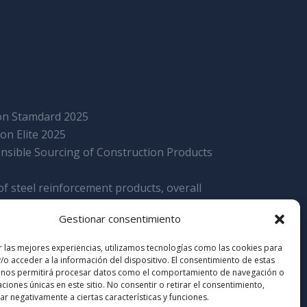
tion Stamdard 2025
ion Elite 2025
nsible Sourcing of Construction Products
f steel reinforcement products, overall
Gestionar consentimiento
cate of assyrance
r las mejores experiencias, utilizamos tecnologías como las cookies para
/o acceder a la información del dispositivo. El consentimiento de estas
 nos permitirá procesar datos como el comportamiento de navegación o
caciones únicas en este sitio. No consentir o retirar el consentimiento,
r negativamente a ciertas características y funciones.