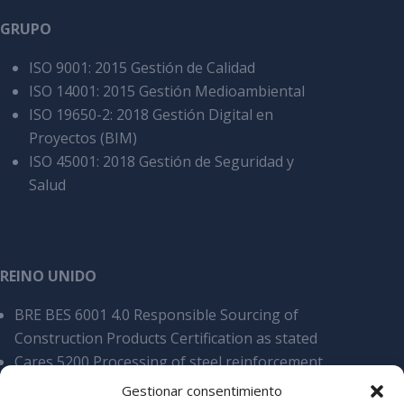
GRUPO
ISO 9001: 2015 Gestión de Calidad
ISO 14001: 2015 Gestión Medioambiental
ISO 19650-2: 2018 Gestión Digital en
Proyectos (BIM)
ISO 45001: 2018 Gestión de Seguridad y
Salud
REINO UNIDO
BRE BES 6001 4.0 Responsible Sourcing of
Construction Products Certification as stated
Cares 5200 Processing of steel reinforcement
products, overall SCS v9
Gestionar consentimiento