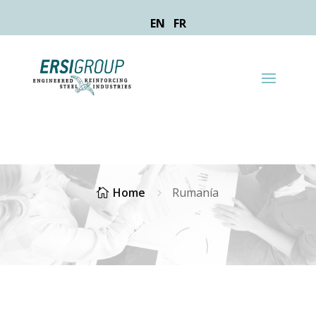
EN
FR
ERSIGROUP RUMANÍA
Home
Rumanía

5