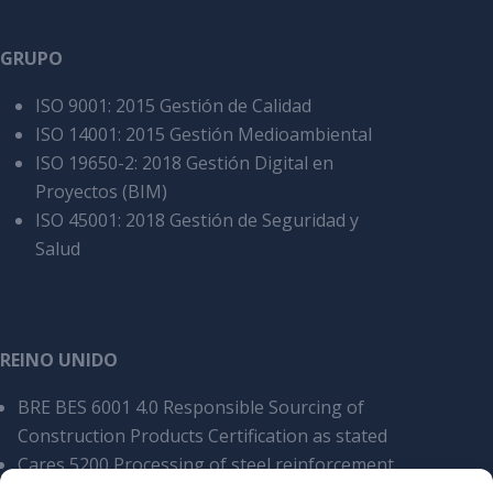
GRUPO
ISO 9001: 2015 Gestión de Calidad
ISO 14001: 2015 Gestión Medioambiental
ISO 19650-2: 2018 Gestión Digital en
Proyectos (BIM)
ISO 45001: 2018 Gestión de Seguridad y
Salud
REINO UNIDO
BRE BES 6001 4.0 Responsible Sourcing of
Construction Products Certification as stated
Cares 5200 Processing of steel reinforcement